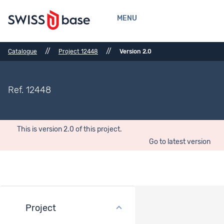
MENU
//
//
Catalogue
Project 12448
Version 2.0
Ref. 12448
This is version 2.0 of this project.
Go to latest version
Project
General description