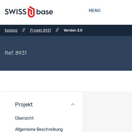
MENU
//
//
Katalog
Projekt 8931
Version 2.0
Ref. 8931
Projekt
Dateien
Übersicht
Ref.
Titel
Typ
Verlinkt
Dok
mit
Allgemeine Beschreibung