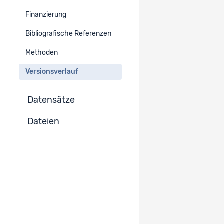
Finanzierung
Version :
2.0
Zur Projekt-Version wechseln
Bibliografische Referenzen
Publiziert
Methoden
Version :
Versionsverlauf
1.0
Zur Projekt-Version wechseln
Publiziert
Datensätze
Dateien