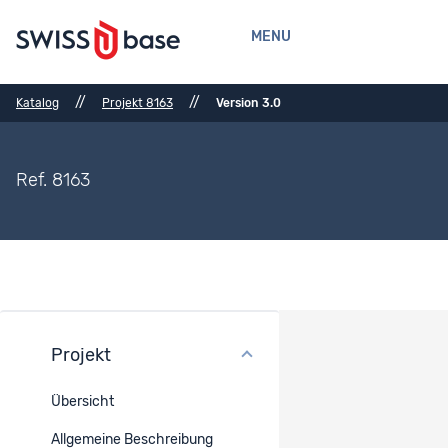
MENU
//
//
Katalog
Projekt 8163
Version 3.0
Ref. 8163
Projekt
Versionsverlauf
Übersicht
Version : 3.0
Aktuell angezeigte Projekt-Version
Allgemeine Beschreibung
Publiziert