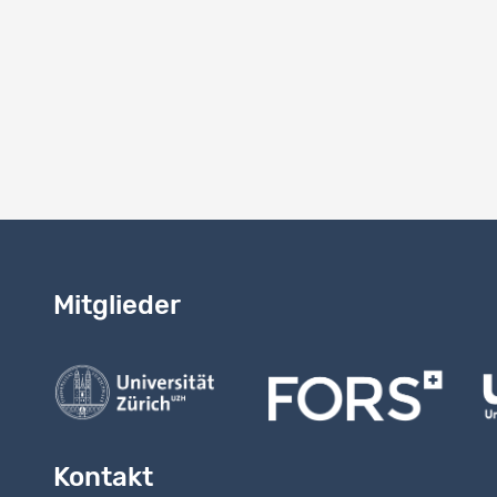
6. die ver
Zitierung);
7. und FOR
8. die Dat
weiterzuge
9. die Dat
10. die Da
bestätigen
Mitglieder
Kontakt