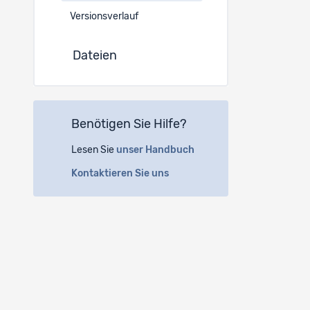
Versionsverlauf
Bibliografi
Dateien
Hanspeter 
des Scienc
Fakultät -
sciences s
Benötigen Sie Hilfe?
Lesen Sie
unser Handbuch
Kontaktieren Sie uns
Ich verpfl
1. die obe
die ich in
2. die Da
3. nicht z
kommunizier
4. insbeso
Vertraulic
5. die Dat
beachten s