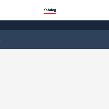
Katalog
t
ngslizenz
Eingeschränkter Zugriff
kt: 8163 / Ref. Datensatz: 688