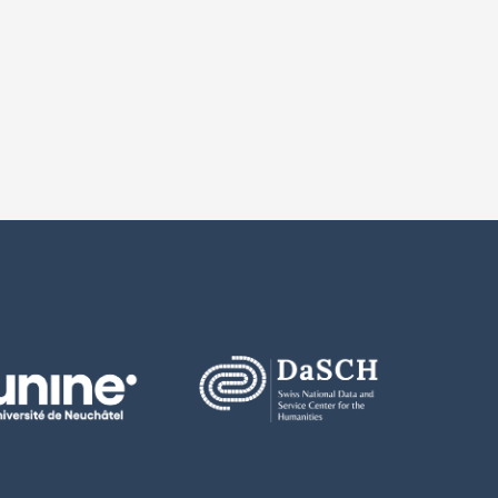
wendeten Daten und Dokumente den wissenschaftlichen Gepflogenheite
S über sämtliche Publikationen basierend auf den im Rahmen dieses Ve
en und Instrumente weder in ihrer ursprünglichen noch in bearbeiteter Fo
ben oder zugänglich zu machen, ausser an Personen, die den vorliege
en vor dem Zugriff Dritter gesichert aufzubewahren;
ten nach Beendigung der vorgesehenen Forschung endgültig zu löschen 
.