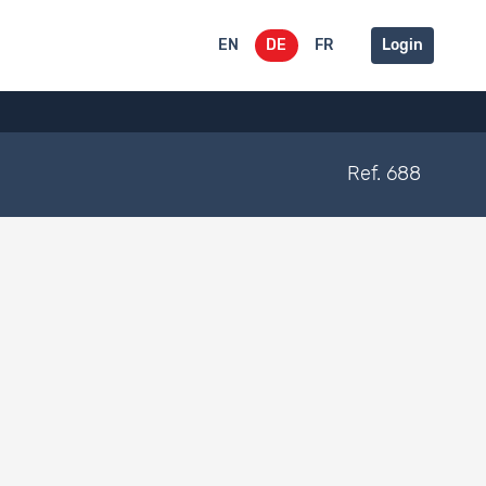
EN
DE
FR
Login
Ref. 688