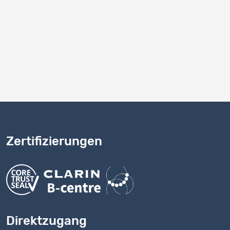
n entsprechend zu zitieren (unter Verwendung obiger
rtrags erhaltenen Daten zu informieren;
rm, sei es entgeltlich oder unentgeltlich, an Dritte
nden Vertrag unterzeichnet haben;
und FORS dies vor der Publikation der Resultate zu
Zertifizierungen
Direktzugang