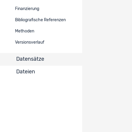
2707
SWISS100 Phone Study
Eingeschränkt
Finanzierung
Einträge pro Seite
10
Bibliografische Referenzen
1 - 1 von 1
Methoden
Versionsverlauf
Datensätze
Dateien