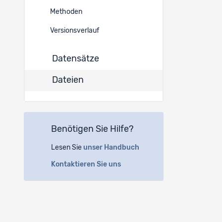
32524
Methoden
Versionsverlauf
32523
Datensätze
32522
Dateien
32521
Benötigen Sie Hilfe?
32520
Lesen Sie
unser Handbuch
Kontaktieren Sie uns
32519