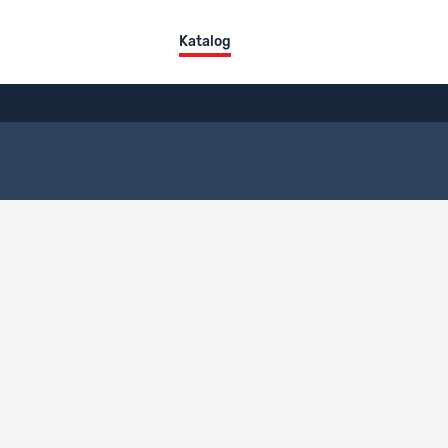
Katalog
en
Titel
Digitalisierungsmonitor 2023: Abschlussbericht (DE)