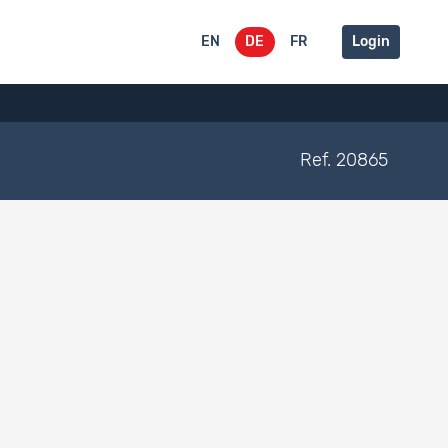
EN
DE
FR
Login
Ref. 20865
Typ
Verlinkt
Dokumentationstyp
mit
Publikationen
Dataset
Dokumentation
(Schlussbericht,
2781
Artikel)