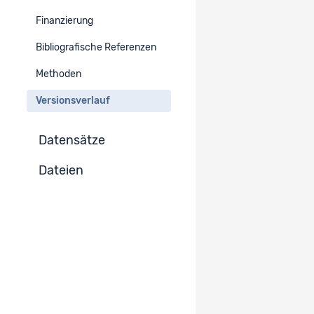
Finanzierung
Version :
1.3
Zur Projekt-Version wechseln
Bibliografische Referenzen
Publiziert
Methoden
Version :
Versionsverlauf
1.2
Zur Projekt-Version wechseln
Publiziert
Datensätze
Version : 1.1
Zur Projekt-Version wechseln
Publiziert
Dateien
Version :
1.0
Zur Projekt-Version wechseln
Publiziert