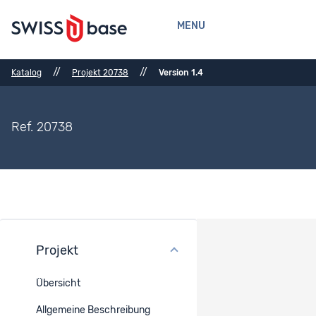
MENU
//
//
Katalog
Projekt 20738
Version 1.4
Ref. 20738
Projekt
Versionsverlauf
Übersicht
Version : 1.4
Aktuell angezeigte Projekt-Version
Allgemeine Beschreibung
Publiziert