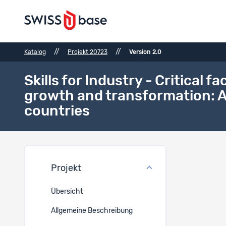
//
//
Katalog
Projekt 20723
Version 2.0
Skills for Industry - Critical f
growth and transformation: An
countries
Anzah
Projekt
Ref.
Übersicht
2617
Allgemeine Beschreibung