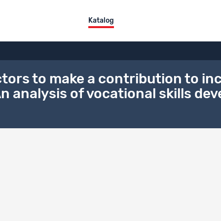
Katalog
actors to make a contribution to in
 analysis of vocational skills de
l Datensätze
Datensatz-Titel
Skills for Industry: TVET stakeholder Interviews - Associations