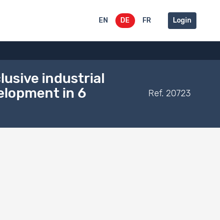
EN
DE
FR
Login
clusive industrial
velopment in 6
Ref. 20723
Datenzugang
Offen