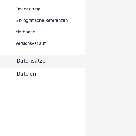
Tests réalisés par les
élèves avant et après
Finanzierung
2532
Eingeschränkt
l'enseignement des
séquences GRAFE'Maire
Bibliografische Referenzen
Methoden
Prototypes des tests
2526
Eingeschränkt
GRAFE'Maire
Versionsverlauf
Prototype des séquences
Datensätze
2515
GRAFE'Maire testées en
Eingeschränkt
classe
Dateien
Einträge pro Seite
10
1 - 3 von 3