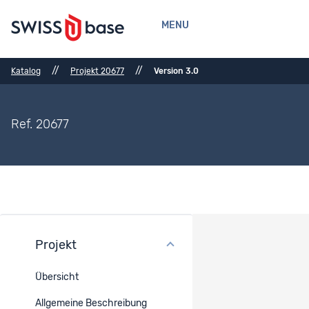
MENU
//
//
Katalog
Projekt 20677
Version 3.0
Ref. 20677
Projekt
Anzahl Datensätze
Übersicht
Ref.
Datensatz-Titel
Datenzugang
Allgemeine Beschreibung