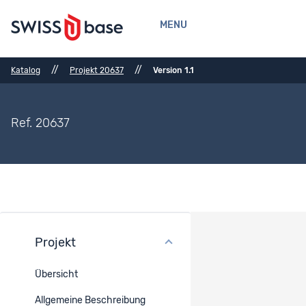
MENU
//
//
Katalog
Projekt 20637
Version 1.1
Ref. 20637
Projekt
Methoden
Übersicht
Erhebungsmodus
Allgemeine Beschreibung