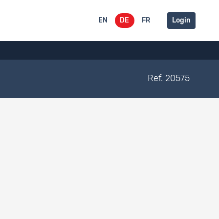
EN
DE
FR
Login
Ref. 20575
Datenzugang
, Gender, Attitudes Towards
Eingeschränkt
10
1 - 1 von 1