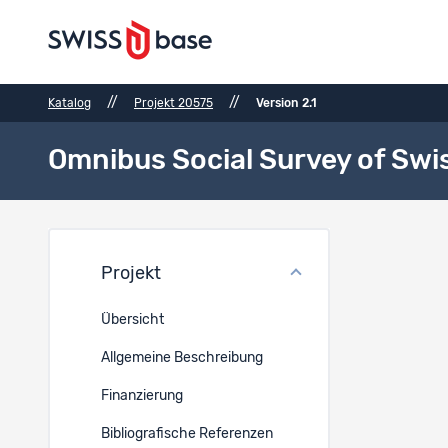
//
//
Katalog
Projekt 20575
Version 2.1
Omnibus Social Survey of Swi
Anzah
Projekt
Ref.
Übersicht
Allgemeine Beschreibung
2500
Finanzierung
Bibliografische Referenzen