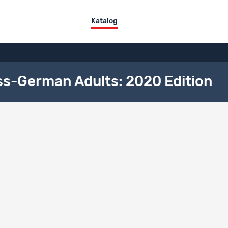
Katalog
ss-German Adults: 2020 Edition
l Datensätze
Datensatz-Titel
2020 Swiss-German Adult Survey: Exploring Politics, Work, Lifestyle
Refugees, COVID-19, Shopping Habits, and Social Issues
Einträge pro Seite