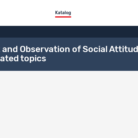
Katalog
d Observation of Social Attitude
ated topics
en
Titel
Typ
MOSAiCH 2020 Data
Daten
MOSAiCH 2020 Contact letters and Flyer (DFI)
Dokum