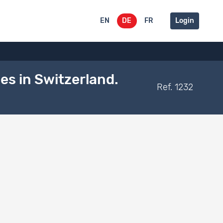
EN
DE
FR
Login
s in Switzerland.
Ref. 1232
Dokumentationstyp
entation
Kommunikationen an die Befragten