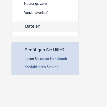
Nutzungslizenz
19422
Versionsverlauf
19421
Dateien
19420
19419
Benötigen Sie Hilfe?
19418
Lesen Sie
unser Handbuch
Kontaktieren Sie uns
19417
19416
19415