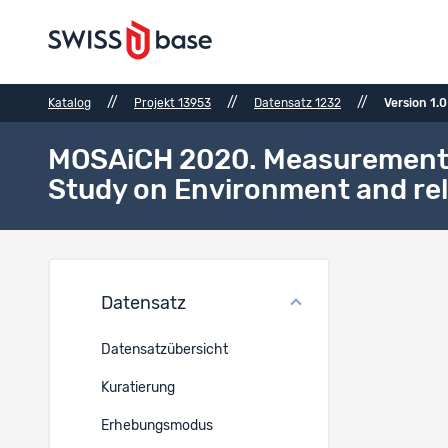
//
//
//
Katalog
Projekt 13953
Datensatz 1232
Version 1.0
MOSAiCH 2020. Measurement an
Study on Environment and rel
Datei
Datensatz
Ref.
Datensatzübersicht
19424
Kuratierung
Erhebungsmodus
19423