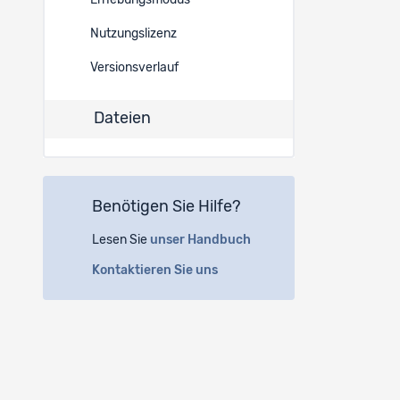
Erhebungsmodus
30059
Nutzungslizenz
18913
Versionsverlauf
18912
Dateien
18911
18910
Benötigen Sie Hilfe?
18909
Lesen Sie
unser Handbuch
Kontaktieren Sie uns
18908
18907
18906