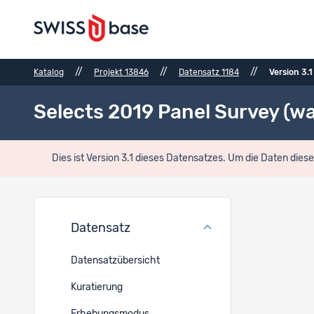
//
//
//
Katalog
Projekt 13846
Datensatz 1184
Version 3.1
Selects 2019 Panel Survey (wa
Dies ist Version 3.1 dieses Datensatzes. Um die Daten dies
Datei
Datensatz
Ref.
Datensatzübersicht
30060
Kuratierung