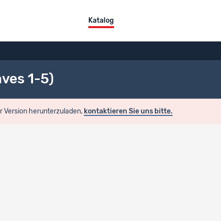
Katalog
ves 1-5)
er Version herunterzuladen,
kontaktieren Sie uns bitte.
en
Titel
Panel Survey Wave 5 Questionnaire (with filters) - DE, FR & IT