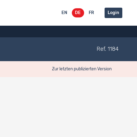
EN
DE
FR
Login
Ref. 1184
Zur letzten publizierten Version
Typ
Dokumentationstyp
Dokumentation
Erhebungsinstrumente