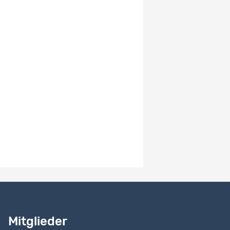
01.02.2020
Verfügbarkeit der Daten
-
System-Versionsnummer
2.0
Hinweise zur Version
Study version 2.0
Benötigen Sie Hilfe?
Lesen Sie
unser Handbuch
Mitglieder