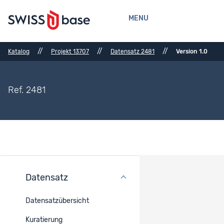
MENU
//
//
//
Katalog
Projekt 13707
Datensatz 2481
Version 1.0
Ref. 2481
Datensatz
Versionsverlauf
Datensatzübersicht
Kanonischer DOI
Kuratierung
10.48573/7e1g-4b37