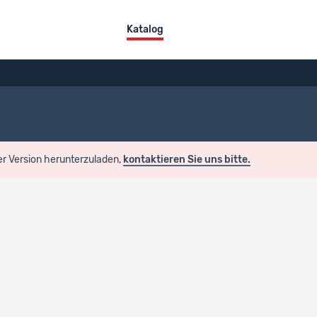
Katalog
er Version herunterzuladen,
kontaktieren Sie uns bitte.
satzübersicht
z-Titel
cker Cohorts (CTC)