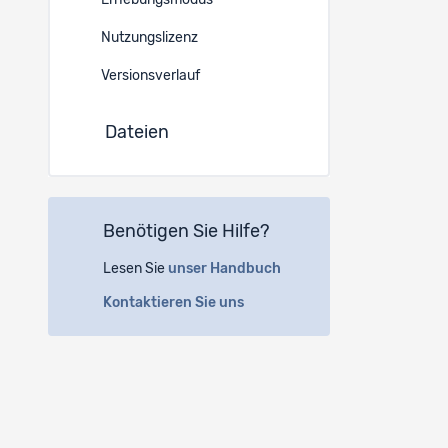
Erhebungsmodus
Kanonisc
Nutzungslizenz
https://
Versionsverlauf
DOI
E
Dateien
https://d
Sprache
Englisch
Benötigen Sie Hilfe?
Datensa
Lesen Sie
unser Handbuch
-
Kontaktieren Sie uns
Verfügba
-
Datensa