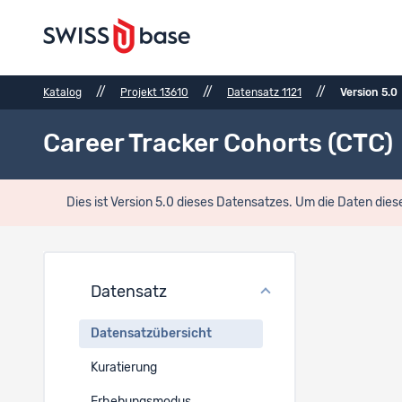
//
//
//
Katalog
Projekt 13610
Datensatz 1121
Version 5.0
Career Tracker Cohorts (CTC)
Dies ist Version 5.0 dieses Datensatzes. Um die Daten dies
Daten
Datensatz
Datensat
Datensatzübersicht
EN
Kuratierung
Career Tra