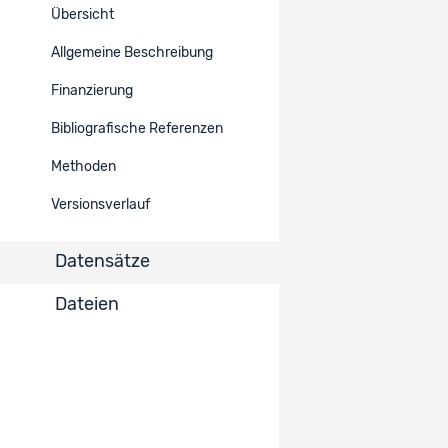
Übersicht
Ref.
Datensatz-Titel
Datenzugang
Allgemeine Beschreibung
MyLife. Interplay of work,
1303
Eingeschränkt
family, and leisure
Finanzierung
Bibliografische Referenzen
Einträge pro Seite
10
Methoden
1 - 1 von 1
Versionsverlauf
Datensätze
Dateien