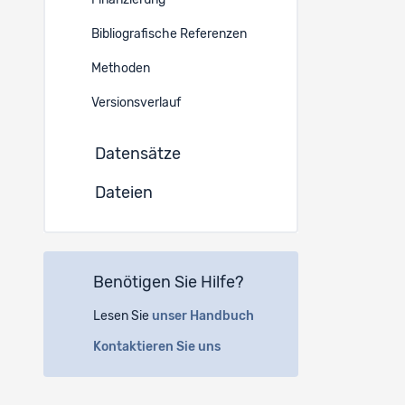
Finanzierung
Sprache 
Bibliografische Referenzen
Englisch
Methoden
Instituti
Versionsverlauf
Datensätze
(a)
Un
Géopol
Dateien
1015 L
(b)
Ca
Benötigen Sie Hilfe?
Place 
1014 L
Lesen Sie
unser Handbuch
Kontaktieren Sie uns
(c)
FO