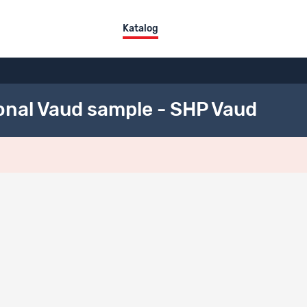
Katalog
onal Vaud sample - SHP Vaud
ktübersicht
tel
ehold Panel additional Vaud sample - SHP Vaud