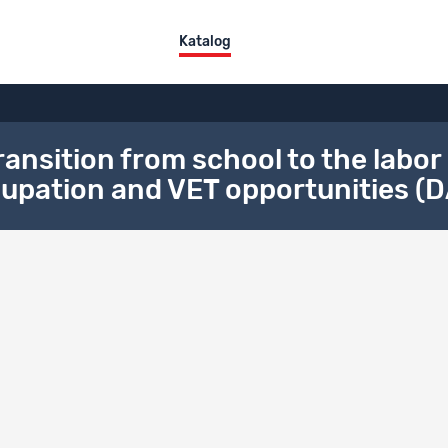
Katalog
ransition from school to the labor
cupation and VET opportunities (D
ktübersicht
tel
DE
FR
IT
l decisions in the transition from school to the labor market. Factors 
ies (DAB Panel Study).