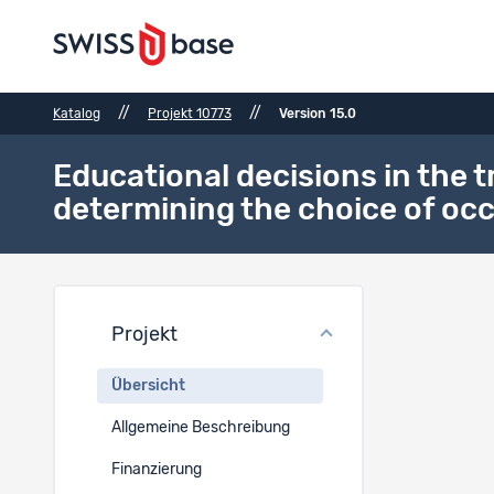
//
//
Katalog
Projekt 10773
Version 15.0
Educational decisions in the t
determining the choice of oc
Proje
Projekt
Projektti
Übersicht
EN
Allgemeine Beschreibung
Educationa
opportunit
Finanzierung