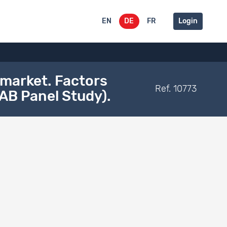
EN
DE
FR
Login
 market. Factors
Ref. 10773
AB Panel Study).
determining the choice of occupation and VET