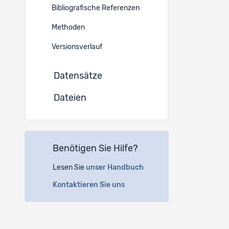
Bibliografische Referenzen
Sprache 
Methoden
Englisch
Versionsverlauf
Instituti
Datensätze
(a)
Un
Dateien
Panel
Fabriks
3012 B
Benötigen Sie Hilfe?
(b)
Fa
Lesen Sie
unser Handbuch
Hofack
4132 M
Kontaktieren Sie uns
Autoren