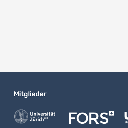
-
System-
15.0
Hinweise
Autor:innen
Mitglieder