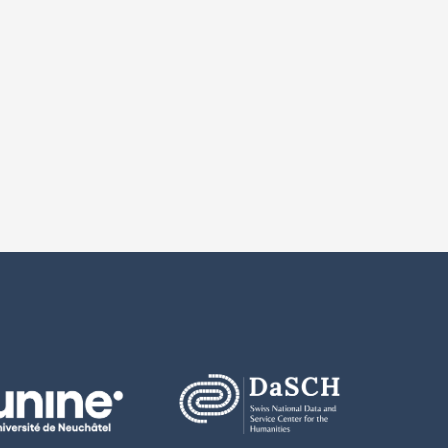
Versionsnummer
 zur Version
 modifiziert, Institution ergänzt