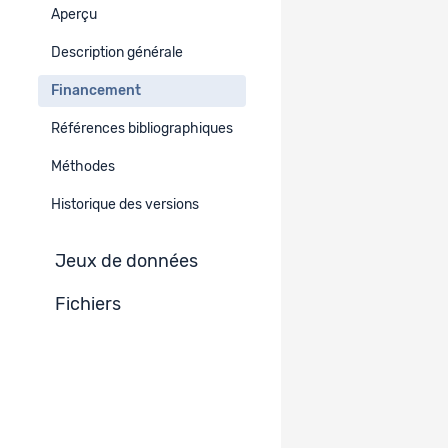
Aperçu
Type de projet
Description générale
Recherche subventionnée par le FNS
Financement
Références bibliographiques
Financement
Méthodes
Subside FNS
Historique des versions
N° 198472
Jeux de données
Fichiers