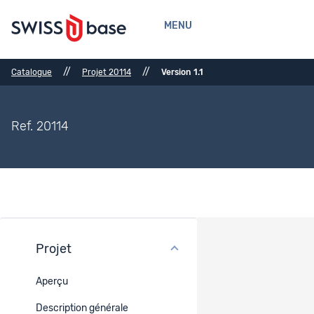
MENU
//
//
Catalogue
Projet 20114
Version 1.1
Ref. 20114
Projet
Financement
Aperçu
Type de projet
Description générale