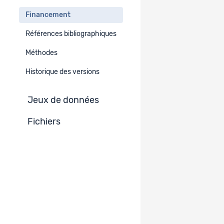
Thèse
Financement
Références bibliographiques
Recherche de la/des institution(s)
mentionnée(s)
Méthodes
Historique des versions
Financement
Jeux de données
Institution indiquée
Fichiers