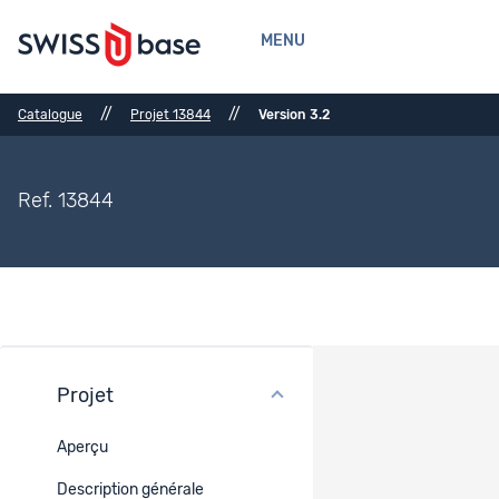
MENU
//
//
Catalogue
Projet 13844
Version 3.2
Ref. 13844
Projet
Financement
Aperçu
Type de projet
Description générale