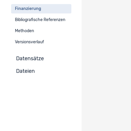
Vom SNF subventionierte Forschung
Finanzierung
Bibliografische Referenzen
Finanzierung
Methoden
SNF Beitrag
Versionsverlauf
N° 113550
Datensätze
Dateien