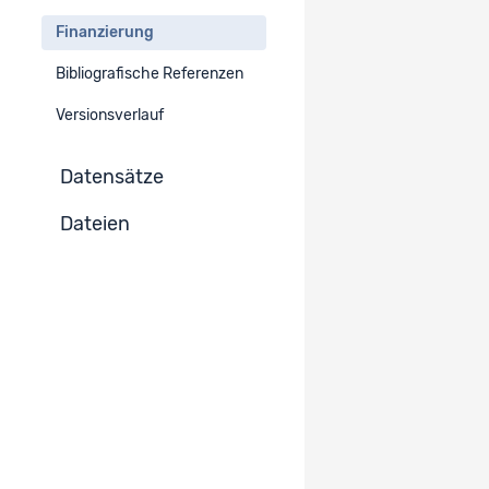
Vom SNF subventionierte Forschung
Finanzierung
Bibliografische Referenzen
Finanzierung
Versionsverlauf
SNF Beitrag
N° 100019_179220
Datensätze
Dateien